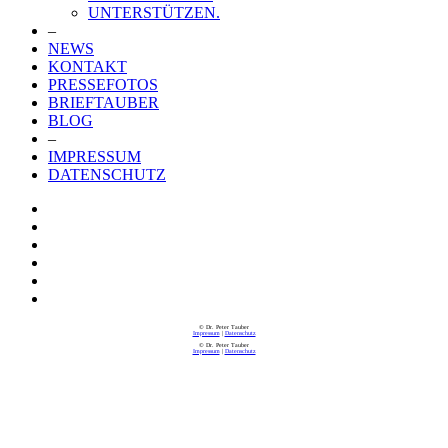
UNTERSTÜTZEN.
–
NEWS
KONTAKT
PRESSEFOTOS
BRIEFTAUBER
BLOG
–
IMPRESSUM
DATENSCHUTZ
© Dr. Peter Tauber
Impressum
|
Datenschutz
© Dr. Peter Tauber
Impressum
|
Datenschutz