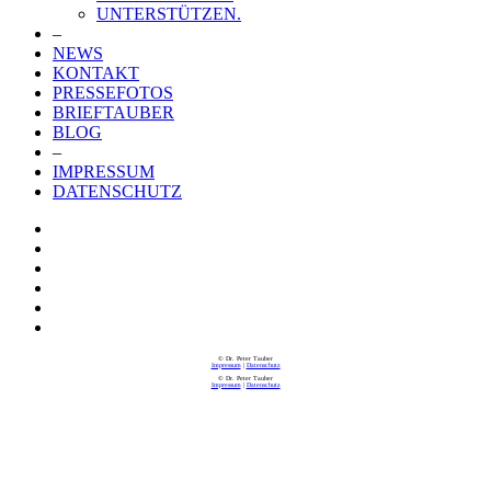
UNTERSTÜTZEN.
–
NEWS
KONTAKT
PRESSEFOTOS
BRIEFTAUBER
BLOG
–
IMPRESSUM
DATENSCHUTZ
© Dr. Peter Tauber
Impressum
|
Datenschutz
© Dr. Peter Tauber
Impressum
|
Datenschutz