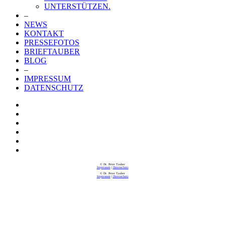
UNTERSTÜTZEN.
–
NEWS
KONTAKT
PRESSEFOTOS
BRIEFTAUBER
BLOG
–
IMPRESSUM
DATENSCHUTZ
© Dr. Peter Tauber
Impressum
|
Datenschutz
© Dr. Peter Tauber
Impressum
|
Datenschutz