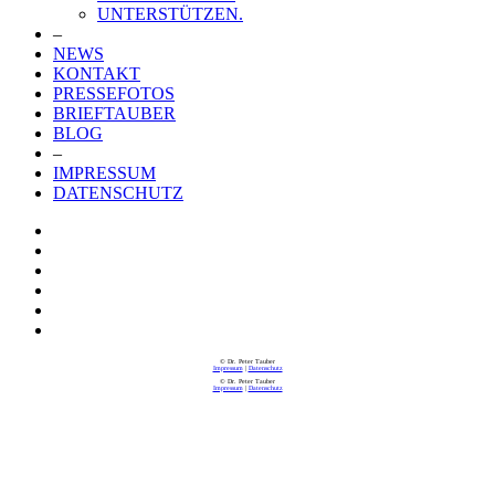
UNTERSTÜTZEN.
–
NEWS
KONTAKT
PRESSEFOTOS
BRIEFTAUBER
BLOG
–
IMPRESSUM
DATENSCHUTZ
© Dr. Peter Tauber
Impressum
|
Datenschutz
© Dr. Peter Tauber
Impressum
|
Datenschutz