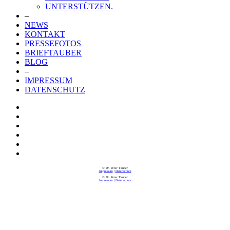
UNTERSTÜTZEN.
–
NEWS
KONTAKT
PRESSEFOTOS
BRIEFTAUBER
BLOG
–
IMPRESSUM
DATENSCHUTZ
© Dr. Peter Tauber
Impressum
|
Datenschutz
© Dr. Peter Tauber
Impressum
|
Datenschutz