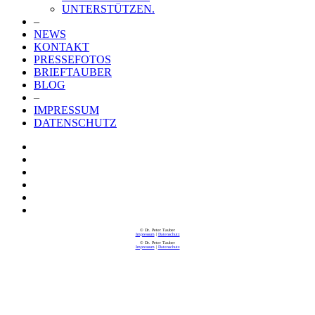
UNTERSTÜTZEN.
–
NEWS
KONTAKT
PRESSEFOTOS
BRIEFTAUBER
BLOG
–
IMPRESSUM
DATENSCHUTZ
© Dr. Peter Tauber
Impressum
|
Datenschutz
© Dr. Peter Tauber
Impressum
|
Datenschutz