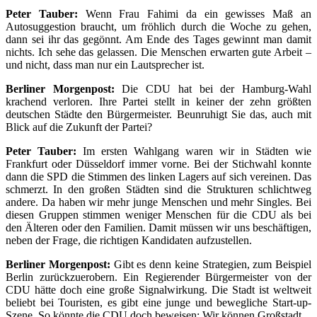
Peter Tauber:
Wenn Frau Fahimi da ein gewisses Maß an
Autosuggestion braucht, um fröhlich durch die Woche zu gehen,
dann sei ihr das gegönnt. Am Ende des Tages gewinnt man damit
nichts. Ich sehe das gelassen. Die Menschen erwarten gute Arbeit –
und nicht, dass man nur ein Lautsprecher ist.
Berliner Morgenpost:
Die CDU hat bei der Hamburg-Wahl
krachend verloren. Ihre Partei stellt in keiner der zehn größten
deutschen Städte den Bürgermeister. Beunruhigt Sie das, auch mit
Blick auf die Zukunft der Partei?
Peter Tauber:
Im ersten Wahlgang waren wir in Städten wie
Frankfurt oder Düsseldorf immer vorne. Bei der Stichwahl konnte
dann die SPD die Stimmen des linken Lagers auf sich vereinen. Das
schmerzt. In den großen Städten sind die Strukturen schlichtweg
andere. Da haben wir mehr junge Menschen und mehr Singles. Bei
diesen Gruppen stimmen weniger Menschen für die CDU als bei
den Älteren oder den Familien. Damit müssen wir uns beschäftigen,
neben der Frage, die richtigen Kandidaten aufzustellen.
Berliner Morgenpost:
Gibt es denn keine Strategien, zum Beispiel
Berlin zurückzuerobern. Ein Regierender Bürgermeister von der
CDU hätte doch eine große Signalwirkung. Die Stadt ist weltweit
beliebt bei Touristen, es gibt eine junge und bewegliche Start-up-
Szene. So könnte die CDU doch beweisen: Wir können Großstadt.