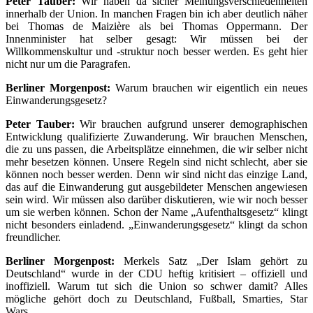
Peter Tauber:
Wir haben da sicher Meinungsverschiedenheiten
innerhalb der Union. In manchen Fragen bin ich aber deutlich näher
bei Thomas de Maizière als bei Thomas Oppermann. Der
Innenminister hat selber gesagt: Wir müssen bei der
Willkommenskultur und -struktur noch besser werden. Es geht hier
nicht nur um die Paragrafen.
Berliner Morgenpost:
Warum brauchen wir eigentlich ein neues
Einwanderungsgesetz?
Peter Tauber:
Wir brauchen aufgrund unserer demographischen
Entwicklung qualifizierte Zuwanderung. Wir brauchen Menschen,
die zu uns passen, die Arbeitsplätze einnehmen, die wir selber nicht
mehr besetzen können. Unsere Regeln sind nicht schlecht, aber sie
können noch besser werden. Denn wir sind nicht das einzige Land,
das auf die Einwanderung gut ausgebildeter Menschen angewiesen
sein wird. Wir müssen also darüber diskutieren, wie wir noch besser
um sie werben können. Schon der Name „Aufenthaltsgesetz“ klingt
nicht besonders einladend. „Einwanderungsgesetz“ klingt da schon
freundlicher.
Berliner Morgenpost:
Merkels Satz „Der Islam gehört zu
Deutschland“ wurde in der CDU heftig kritisiert – offiziell und
inoffiziell. Warum tut sich die Union so schwer damit? Alles
mögliche gehört doch zu Deutschland, Fußball, Smarties, Star
Wars…