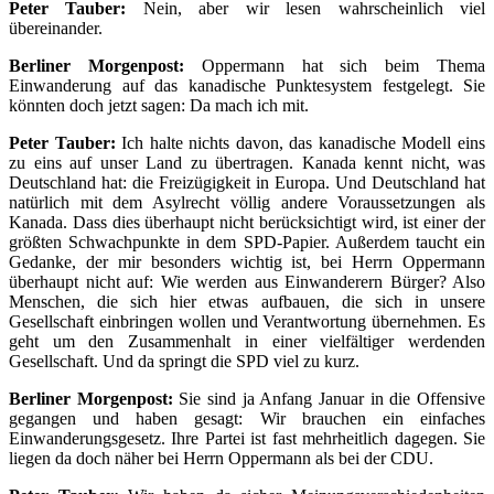
Peter Tauber:
Nein, aber wir lesen wahrscheinlich viel
übereinander.
Berliner Morgenpost:
Oppermann hat sich beim Thema
Einwanderung auf das kanadische Punktesystem festgelegt. Sie
könnten doch jetzt sagen: Da mach ich mit.
Peter Tauber:
Ich halte nichts davon, das kanadische Modell eins
zu eins auf unser Land zu übertragen. Kanada kennt nicht, was
Deutschland hat: die Freizügigkeit in Europa. Und Deutschland hat
natürlich mit dem Asylrecht völlig andere Voraussetzungen als
Kanada. Dass dies überhaupt nicht berücksichtigt wird, ist einer der
größten Schwachpunkte in dem SPD-Papier. Außerdem taucht ein
Gedanke, der mir besonders wichtig ist, bei Herrn Oppermann
überhaupt nicht auf: Wie werden aus Einwanderern Bürger? Also
Menschen, die sich hier etwas aufbauen, die sich in unsere
Gesellschaft einbringen wollen und Verantwortung übernehmen. Es
geht um den Zusammenhalt in einer vielfältiger werdenden
Gesellschaft. Und da springt die SPD viel zu kurz.
Berliner Morgenpost:
Sie sind ja Anfang Januar in die Offensive
gegangen und haben gesagt: Wir brauchen ein einfaches
Einwanderungsgesetz. Ihre Partei ist fast mehrheitlich dagegen. Sie
liegen da doch näher bei Herrn Oppermann als bei der CDU.