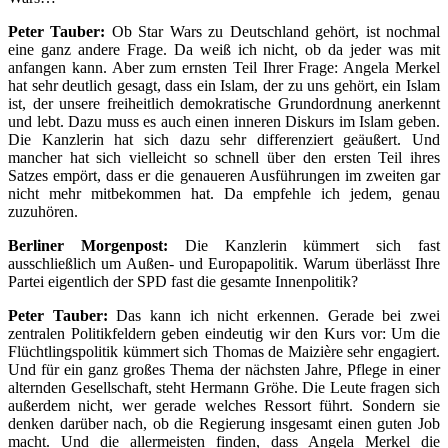
Peter Tauber:
Ob Star Wars zu Deutschland gehört, ist nochmal
eine ganz andere Frage. Da weiß ich nicht, ob da jeder was mit
anfangen kann. Aber zum ernsten Teil Ihrer Frage: Angela Merkel
hat sehr deutlich gesagt, dass ein Islam, der zu uns gehört, ein Islam
ist, der unsere freiheitlich demokratische Grundordnung anerkennt
und lebt. Dazu muss es auch einen inneren Diskurs im Islam geben.
Die Kanzlerin hat sich dazu sehr differenziert geäußert. Und
mancher hat sich vielleicht so schnell über den ersten Teil ihres
Satzes empört, dass er die genaueren Ausführungen im zweiten gar
nicht mehr mitbekommen hat. Da empfehle ich jedem, genau
zuzuhören.
Berliner Morgenpost:
Die Kanzlerin kümmert sich fast
ausschließlich um Außen- und Europapolitik. Warum überlässt Ihre
Partei eigentlich der SPD fast die gesamte Innenpolitik?
Peter Tauber:
Das kann ich nicht erkennen. Gerade bei zwei
zentralen Politikfeldern geben eindeutig wir den Kurs vor: Um die
Flüchtlingspolitik kümmert sich Thomas de Maizière sehr engagiert.
Und für ein ganz großes Thema der nächsten Jahre, Pflege in einer
alternden Gesellschaft, steht Hermann Gröhe. Die Leute fragen sich
außerdem nicht, wer gerade welches Ressort führt. Sondern sie
denken darüber nach, ob die Regierung insgesamt einen guten Job
macht. Und die allermeisten finden, dass Angela Merkel die