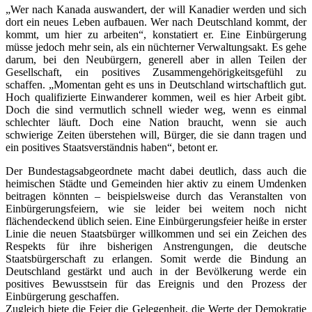
„Wer nach Kanada auswandert, der will Kanadier werden und sich
dort ein neues Leben aufbauen. Wer nach Deutschland kommt, der
kommt, um hier zu arbeiten“, konstatiert er. Eine Einbürgerung
müsse jedoch mehr sein, als ein nüchterner Verwaltungsakt. Es gehe
darum, bei den Neubürgern, generell aber in allen Teilen der
Gesellschaft, ein positives Zusammengehörigkeitsgefühl zu
schaffen. „Momentan geht es uns in Deutschland wirtschaftlich gut.
Hoch qualifizierte Einwanderer kommen, weil es hier Arbeit gibt.
Doch die sind vermutlich schnell wieder weg, wenn es einmal
schlechter läuft. Doch eine Nation braucht, wenn sie auch
schwierige Zeiten überstehen will, Bürger, die sie dann tragen und
ein positives Staatsverständnis haben“, betont er.
Der Bundestagsabgeordnete macht dabei deutlich, dass auch die
heimischen Städte und Gemeinden hier aktiv zu einem Umdenken
beitragen könnten – beispielsweise durch das Veranstalten von
Einbürgerungsfeiern, wie sie leider bei weitem noch nicht
flächendeckend üblich seien. Eine Einbürgerungsfeier heiße in erster
Linie die neuen Staatsbürger willkommen und sei ein Zeichen des
Respekts für ihre bisherigen Anstrengungen, die deutsche
Staatsbürgerschaft zu erlangen. Somit werde die Bindung an
Deutschland gestärkt und auch in der Bevölkerung werde ein
positives Bewusstsein für das Ereignis und den Prozess der
Einbürgerung geschaffen.
Zugleich biete die Feier die Gelegenheit, die Werte der Demokratie