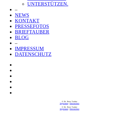
UNTERSTÜTZEN.
–
NEWS
KONTAKT
PRESSEFOTOS
BRIEFTAUBER
BLOG
–
IMPRESSUM
DATENSCHUTZ
© Dr. Peter Tauber
Impressum
|
Datenschutz
© Dr. Peter Tauber
Impressum
|
Datenschutz