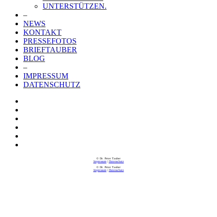
UNTERSTÜTZEN.
–
NEWS
KONTAKT
PRESSEFOTOS
BRIEFTAUBER
BLOG
–
IMPRESSUM
DATENSCHUTZ
© Dr. Peter Tauber
Impressum
|
Datenschutz
© Dr. Peter Tauber
Impressum
|
Datenschutz