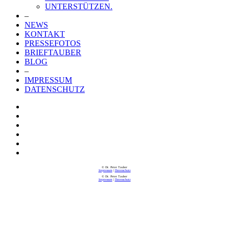
UNTERSTÜTZEN.
–
NEWS
KONTAKT
PRESSEFOTOS
BRIEFTAUBER
BLOG
–
IMPRESSUM
DATENSCHUTZ
© Dr. Peter Tauber
Impressum
|
Datenschutz
© Dr. Peter Tauber
Impressum
|
Datenschutz