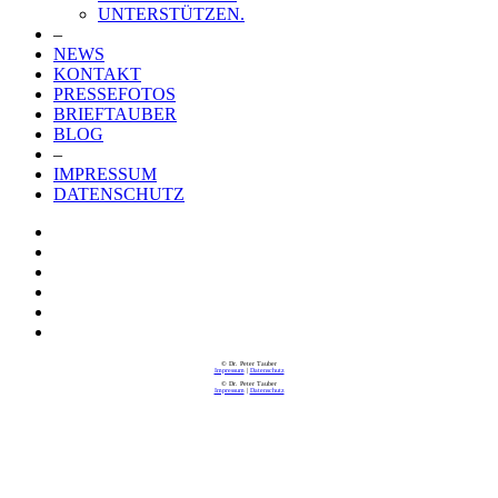
UNTERSTÜTZEN.
–
NEWS
KONTAKT
PRESSEFOTOS
BRIEFTAUBER
BLOG
–
IMPRESSUM
DATENSCHUTZ
© Dr. Peter Tauber
Impressum
|
Datenschutz
© Dr. Peter Tauber
Impressum
|
Datenschutz