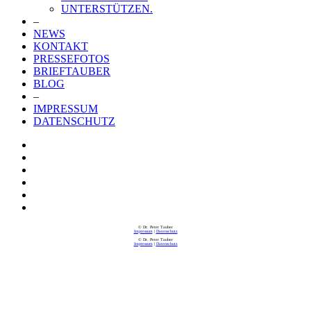
UNTERSTÜTZEN.
–
NEWS
KONTAKT
PRESSEFOTOS
BRIEFTAUBER
BLOG
–
IMPRESSUM
DATENSCHUTZ
© Dr. Peter Tauber
Impressum
|
Datenschutz
© Dr. Peter Tauber
Impressum
|
Datenschutz