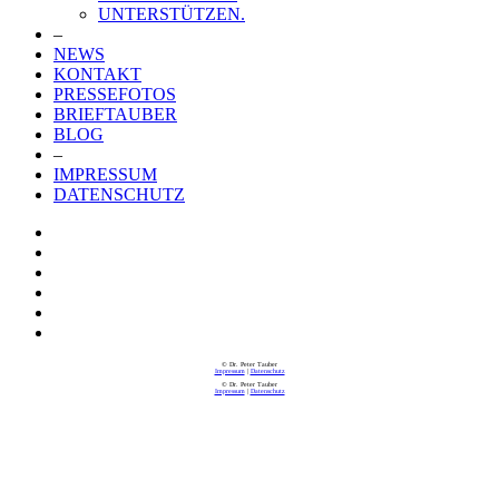
UNTERSTÜTZEN.
–
NEWS
KONTAKT
PRESSEFOTOS
BRIEFTAUBER
BLOG
–
IMPRESSUM
DATENSCHUTZ
© Dr. Peter Tauber
Impressum
|
Datenschutz
© Dr. Peter Tauber
Impressum
|
Datenschutz