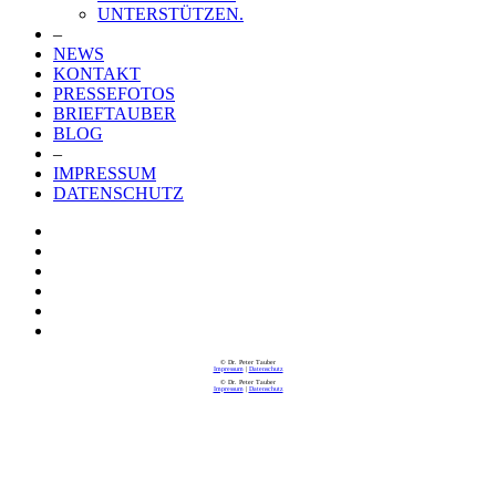
UNTERSTÜTZEN.
–
NEWS
KONTAKT
PRESSEFOTOS
BRIEFTAUBER
BLOG
–
IMPRESSUM
DATENSCHUTZ
© Dr. Peter Tauber
Impressum
|
Datenschutz
© Dr. Peter Tauber
Impressum
|
Datenschutz