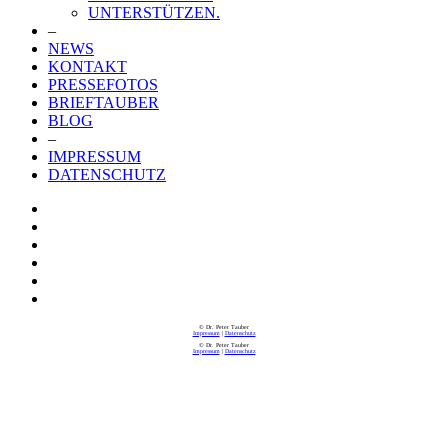
UNTERSTÜTZEN.
–
NEWS
KONTAKT
PRESSEFOTOS
BRIEFTAUBER
BLOG
–
IMPRESSUM
DATENSCHUTZ
© Dr. Peter Tauber
Impressum
|
Datenschutz
© Dr. Peter Tauber
Impressum
|
Datenschutz