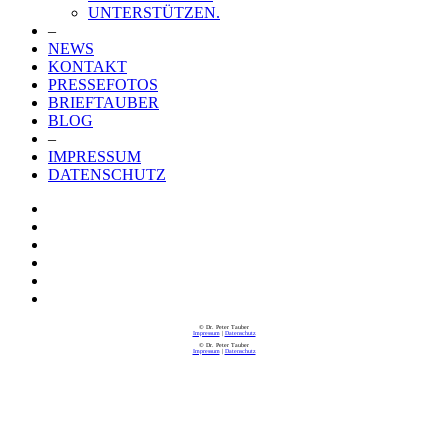
UNTERSTÜTZEN.
–
NEWS
KONTAKT
PRESSEFOTOS
BRIEFTAUBER
BLOG
–
IMPRESSUM
DATENSCHUTZ
© Dr. Peter Tauber
Impressum
|
Datenschutz
© Dr. Peter Tauber
Impressum
|
Datenschutz