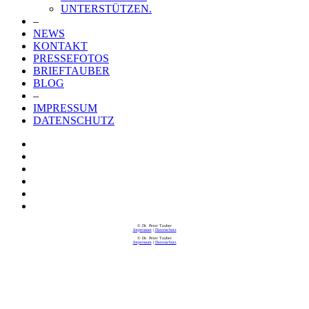
UNTERSTÜTZEN.
–
NEWS
KONTAKT
PRESSEFOTOS
BRIEFTAUBER
BLOG
–
IMPRESSUM
DATENSCHUTZ
© Dr. Peter Tauber
Impressum
|
Datenschutz
© Dr. Peter Tauber
Impressum
|
Datenschutz