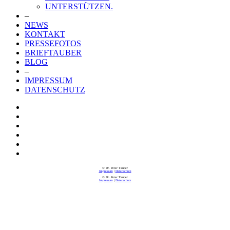
UNTERSTÜTZEN.
–
NEWS
KONTAKT
PRESSEFOTOS
BRIEFTAUBER
BLOG
–
IMPRESSUM
DATENSCHUTZ
© Dr. Peter Tauber
Impressum
|
Datenschutz
© Dr. Peter Tauber
Impressum
|
Datenschutz