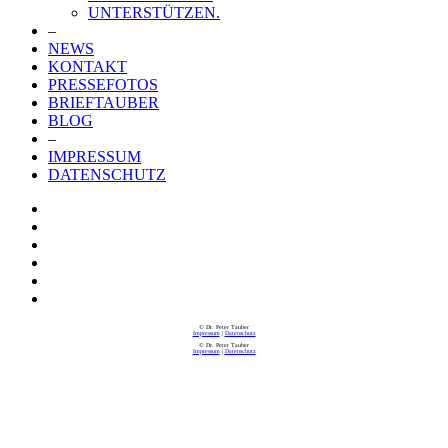
UNTERSTÜTZEN.
–
NEWS
KONTAKT
PRESSEFOTOS
BRIEFTAUBER
BLOG
–
IMPRESSUM
DATENSCHUTZ
© Dr. Peter Tauber
Impressum
|
Datenschutz
© Dr. Peter Tauber
Impressum
|
Datenschutz