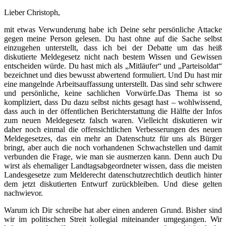
Lieber Christoph,
mit etwas Verwunderung habe ich Deine sehr persönliche Attacke
gegen meine Person gelesen. Du hast ohne auf die Sache selbst
einzugehen unterstellt, dass ich bei der Debatte um das heiß
diskutierte Meldegesetz nicht nach bestem Wissen und Gewissen
entscheiden würde. Du hast mich als „Mitläufer“ und „Parteisoldat“
bezeichnet und dies bewusst abwertend formuliert. Und Du hast mir
eine mangelnde Arbeitsauffassung unterstellt. Das sind sehr schwere
und persönliche, keine sachlichen Vorwürfe.
Das Thema ist so
kompliziert, dass Du dazu selbst nichts gesagt hast – wohlwissend,
dass auch in der öffentlichen Berichterstattung die Hälfte der Infos
zum neuen Meldegesetz falsch waren. Vielleicht diskutieren wir
daher noch einmal die offensichtlichen Verbesserungen des neuen
Meldegesetzes, das ein mehr an Datenschutz für uns als Bürger
bringt, aber auch die noch vorhandenen Schwachstellen und damit
verbunden die Frage, wie man sie ausmerzen kann. Denn auch Du
wirst als ehemaliger Landtagsabgeordneter wissen, dass die meisten
Landesgesetze zum Melderecht datenschutzrechtlich deutlich hinter
dem jetzt diskutierten Entwurf zurückbleiben. Und diese gelten
nachwievor.
Warum ich Dir schreibe hat aber einen anderen Grund. Bisher sind
wir im politischen Streit kollegial miteinander umgegangen. Wir