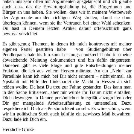
haben uns sehr offen mit Argumenten ausgetauscht und ich glaube
auch, dass das die Erwartungshaltung ist, die Bürgerinnen und
Bürger an uns haben. Sie wollen, dass wir in meinem Wettbewerb
der Argumente um den richtigen Weg streiten, damit sie dann
überlegen können, wem sie ihr Vertrauen bei einer Wahl schenken.
Du hast in Deinem letzten Artikel darauf offensichtlich ganz
bewusst verzichtet.
Es gibt genug Themen, in denen ich mich kontrovers mit meiner
eigenen Partei gestritten habe – von Studiengebühren über
Pendlerpauschale bis hin zum Leistungsschutzrecht habe ich meine
abweichende Meinung dokumentiert und bin dafür eingetreten.
Daneben gibt es viele kluge und gute Entscheidungen meiner
Fraktion, die ich aus vollem Herzen mittrage. An ein „Nein“ zur
Parteilinie kann ich mich bei Dir nicht erinnern – nicht einmal, als
Ypsilanti mit Hilfe der Linkspartei die Macht in Hessen an sich
reißen wollte. Da hast Du treu zur Fahne gestanden. Das kann man
in der Sache kritisieren, aber mir würde im Traum nicht einfallen,
Dich deswegen in Deiner persönlichen Integrität anzugreifen oder
Dir gar mangelnde Arbeitsauffassung zu unterstellen. Dazu
respektiere ich Dich als Persönlichkeit zu sehr. Es wäre schön, wenn
wir im politischen Streit auch künftig ein gewisses Maß bewahren.
Dazu lade ich Dich ein.
Herzliche Grüße