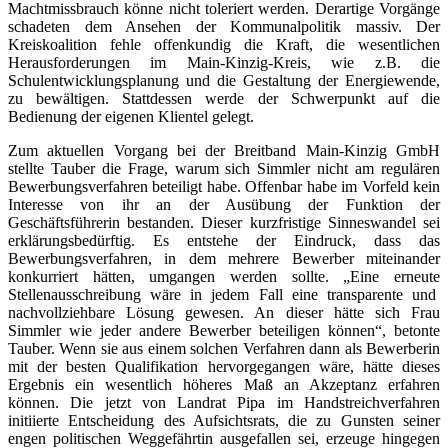
Machtmissbrauch könne nicht toleriert werden. Derartige Vorgänge
schadeten dem Ansehen der Kommunalpolitik massiv. Der
Kreiskoalition fehle offenkundig die Kraft, die wesentlichen
Herausforderungen im Main-Kinzig-Kreis, wie z.B. die
Schulentwicklungsplanung und die Gestaltung der Energiewende,
zu bewältigen. Stattdessen werde der Schwerpunkt auf die
Bedienung der eigenen Klientel gelegt.
Zum aktuellen Vorgang bei der Breitband Main-Kinzig GmbH
stellte Tauber die Frage, warum sich Simmler nicht am regulären
Bewerbungsverfahren beteiligt habe. Offenbar habe im Vorfeld kein
Interesse von ihr an der Ausübung der Funktion der
Geschäftsführerin bestanden. Dieser kurzfristige Sinneswandel sei
erklärungsbedürftig. Es entstehe der Eindruck, dass das
Bewerbungsverfahren, in dem mehrere Bewerber miteinander
konkurriert hätten, umgangen werden sollte. „Eine erneute
Stellenausschreibung wäre in jedem Fall eine transparente und
nachvollziehbare Lösung gewesen. An dieser hätte sich Frau
Simmler wie jeder andere Bewerber beteiligen können“, betonte
Tauber. Wenn sie aus einem solchen Verfahren dann als Bewerberin
mit der besten Qualifikation hervorgegangen wäre, hätte dieses
Ergebnis ein wesentlich höheres Maß an Akzeptanz erfahren
können. Die jetzt von Landrat Pipa im Handstreichverfahren
initiierte Entscheidung des Aufsichtsrats, die zu Gunsten seiner
engen politischen Weggefährtin ausgefallen sei, erzeuge hingegen