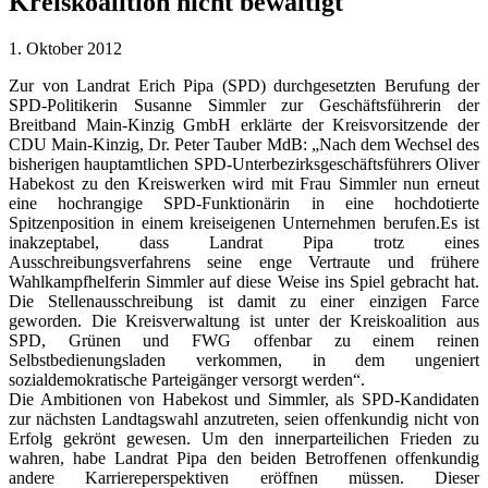
Kreiskoalition nicht bewältigt
1. Oktober 2012
Zur von Landrat Erich Pipa (SPD) durchgesetzten Berufung der
SPD-Politikerin Susanne Simmler zur Geschäftsführerin der
Breitband Main-Kinzig GmbH erklärte der Kreisvorsitzende der
CDU Main-Kinzig, Dr. Peter Tauber MdB: „Nach dem Wechsel des
bisherigen hauptamtlichen SPD-Unterbezirksgeschäftsführers Oliver
Habekost zu den Kreiswerken wird mit Frau Simmler nun erneut
eine hochrangige SPD-Funktionärin in eine hochdotierte
Spitzenposition in einem kreiseigenen Unternehmen berufen.
Es ist
inakzeptabel, dass Landrat Pipa trotz eines
Ausschreibungsverfahrens seine enge Vertraute und frühere
Wahlkampfhelferin Simmler auf diese Weise ins Spiel gebracht hat.
Die Stellenausschreibung ist damit zu einer einzigen Farce
geworden. Die Kreisverwaltung ist unter der Kreiskoalition aus
SPD, Grünen und FWG offenbar zu einem reinen
Selbstbedienungsladen verkommen, in dem ungeniert
sozialdemokratische Parteigänger versorgt werden“.
Die Ambitionen von Habekost und Simmler, als SPD-Kandidaten
zur nächsten Landtagswahl anzutreten, seien offenkundig nicht von
Erfolg gekrönt gewesen. Um den innerparteilichen Frieden zu
wahren, habe Landrat Pipa den beiden Betroffenen offenkundig
andere Karriereperspektiven eröffnen müssen. Dieser